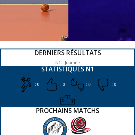
DERNIERS RÉSULTATS
N1 - Journée
STATISTIQUES N1
: 0
: 0
: 0
: 0
PROCHAINS MATCHS
-