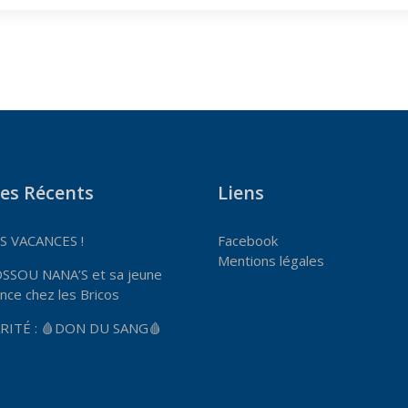
les Récents
Liens
 VACANCES !
Facebook
Mentions légales
OSSOU NANA’S et sa jeune
nce chez les Bricos
RITÉ : 🩸DON DU SANG🩸