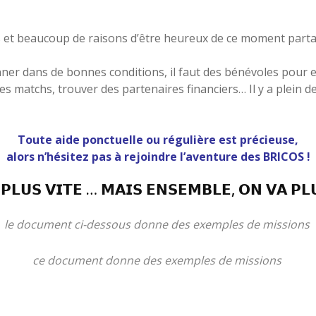
 et beaucoup de raisons d’être heureux de ce moment parta
ner dans de bonnes conditions, il faut des bénévoles pour en
les matchs, trouver des partenaires financiers… Il y a plein 
Toute aide ponctuelle ou régulière est précieuse,
alors n’hésitez pas à rejoindre l’aventure des BRICOS !
 𝗣𝗟𝗨𝗦 𝗩𝗜𝗧𝗘 … 𝗠𝗔𝗜𝗦 𝗘𝗡𝗦𝗘𝗠𝗕𝗟𝗘, 𝗢𝗡 𝗩𝗔 𝗣𝗟
le document ci-dessous donne des exemples de missions
ce document donne des exemples de missions