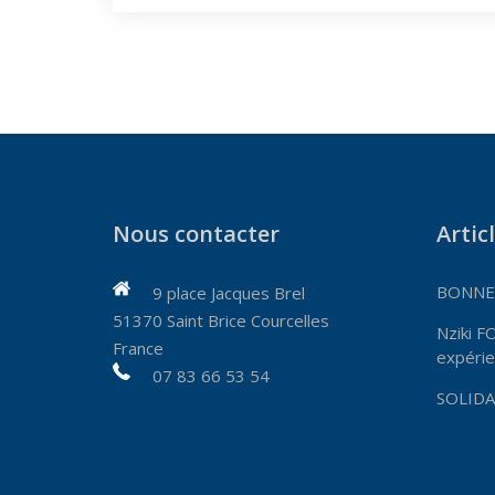
Nous contacter
Artic
BONNES
9 place Jacques Brel
51370 Saint Brice Courcelles
Nziki F
France
expérie
07 83 66 53 54
SOLIDA