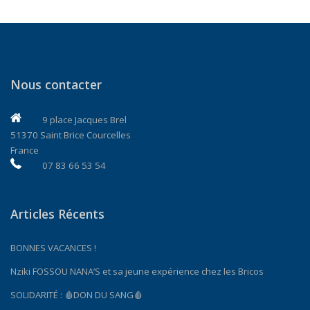
Nous contacter
9 place Jacques Brel
51370 Saint Brice Courcelles
France
07 83 66 53 54
Articles Récents
BONNES VACANCES !
Nziki FOSSOU NANA’S et sa jeune expérience chez les Bricos
SOLIDARITÉ : 🩸DON DU SANG🩸