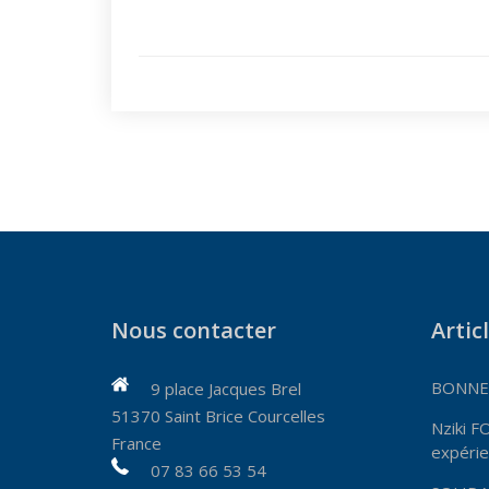
Nous contacter
Artic
BONNES
9 place Jacques Brel
51370 Saint Brice Courcelles
Nziki F
France
expérie
07 83 66 53 54