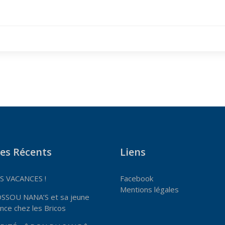
les Récents
Liens
 VACANCES !
Facebook
Mentions légales
OSSOU NANA’S et sa jeune
nce chez les Bricos