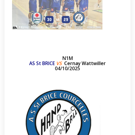
N1M
AS St BRICE
VS
Cernay Wattwiller
04/10/2025