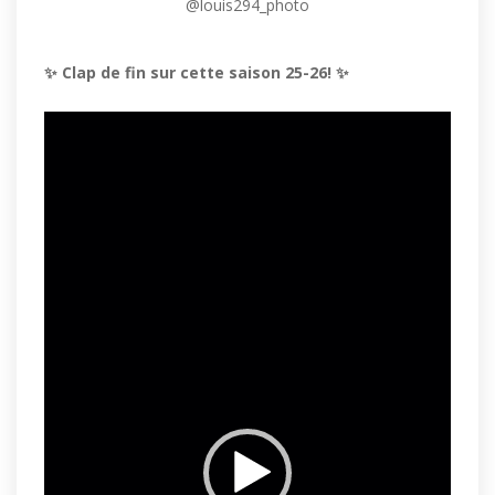
@louis294_photo
✨
Clap de fin sur cette
saison 25-26!
✨
Lecteur
vidéo