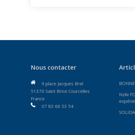
Nous contacter
Artic
BONNES
9 place Jacques Brel
51370 Saint Brice Courcelles
Nziki F
France
expérie
07 83 66 53 54
SOLIDA