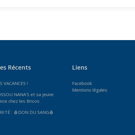
les Récents
Liens
 VACANCES !
Facebook
Mentions légales
OSSOU NANA’S et sa jeune
nce chez les Bricos
RITÉ : 🩸DON DU SANG🩸