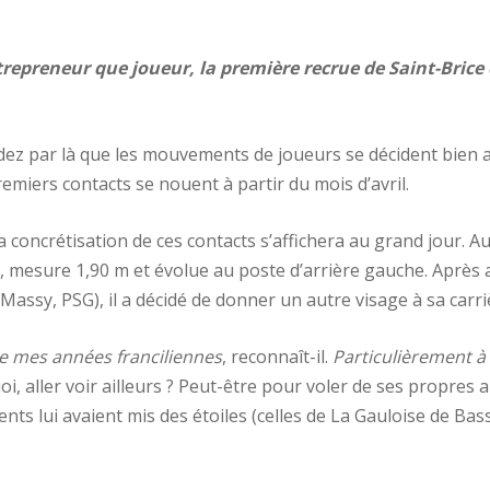
epreneur que joueur, la première recrue de Saint-Brice e
ez par là que les mouvements de joueurs se décident bien a
remiers contacts se nouent à partir du mois d’avril.
a concrétisation de ces contacts s’affichera au grand jour. A
, mesure 1,90 m et évolue au poste d’arrière gauche. Après a
 Massy, PSG), il a décidé de donner un autre visage à sa carri
 de mes années franciliennes
, reconnaît-il.
Particulièrement à
, aller voir ailleurs ? Peut-être pour voler de ses propres ail
nts lui avaient mis des étoiles (celles de La Gauloise de Bas