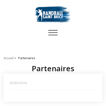
Toggle
navigation
Accueil
Partenaires
Partenaires
23/03/2019