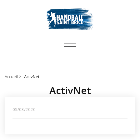
Toggle
navigation
Accueil
ActivNet
ActivNet
05/03/2020