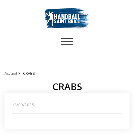
Toggle
navigation
Accueil
CRABS
CRABS
18/09/2025