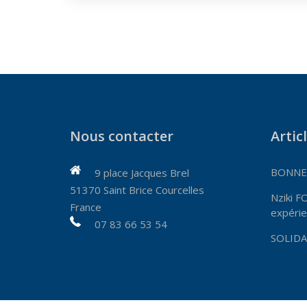
Nous contacter
Artic
BONNES
9 place Jacques Brel
51370 Saint Brice Courcelles
Nziki F
France
expérie
07 83 66 53 54
SOLIDA