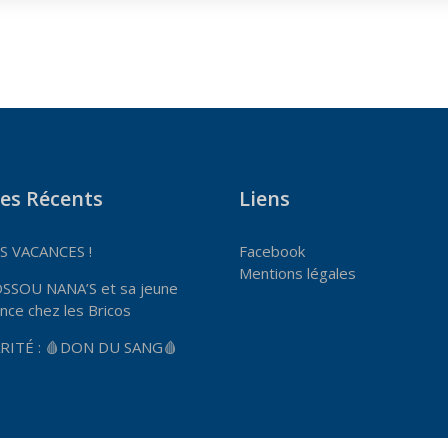
les Récents
Liens
 VACANCES !
Facebook
Mentions légales
OSSOU NANA’S et sa jeune
nce chez les Bricos
RITÉ : 🩸DON DU SANG🩸