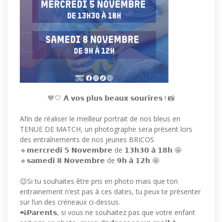
💙🤍
𝗔̀ 𝘃𝗼𝘀 𝗽𝗹𝘂𝘀 𝗯𝗲𝗮𝘂𝘅 𝘀𝗼𝘂𝗿𝗶𝗿𝗲𝘀 !
📸
Afin de réaliser le meilleur portrait de nos bleus en
TENUE DE MATCH, un photographe sera présent lors
des entraînements de nos jeunes BRICOS
🔹𝗺𝗲𝗿𝗰𝗿𝗲𝗱𝗶 𝟱 𝗡𝗼𝘃𝗲𝗺𝗯𝗿𝗲 de 𝟭𝟯𝗵𝟯𝟬 𝗮̀ 𝟭𝟴𝗵 🤩
🔹
𝘀𝗮𝗺𝗲𝗱𝗶 𝟴 𝗡𝗼𝘃𝗲𝗺𝗯𝗿𝗲 de 𝟵𝗵 𝗮̀ 𝟭𝟮𝗵
🤩
😉Si tu souhaites être pris en photo mais que ton
entrainement n’est pas à ces dates, tu peux te présenter
sur l’un des créneaux ci-dessus.
📲𝗣𝗮𝗿𝗲𝗻𝘁𝘀, si vous ne souhaitez pas que votre enfant