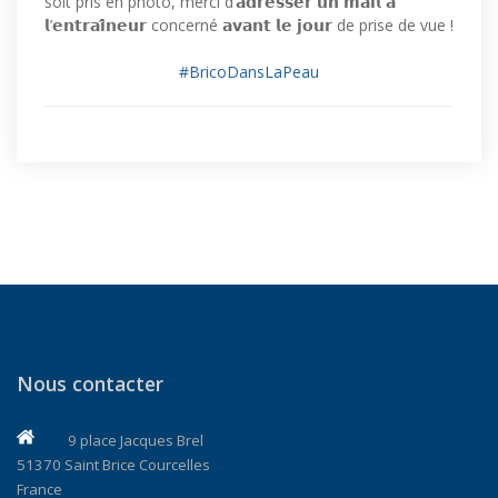
soit pris en photo, merci d’𝗮𝗱𝗿𝗲𝘀𝘀𝗲𝗿 𝘂𝗻 𝗺𝗮𝗶𝗹 𝗮̀
𝗹’𝗲𝗻𝘁𝗿𝗮𝗶̂𝗻𝗲𝘂𝗿 concerné 𝗮𝘃𝗮𝗻𝘁 𝗹𝗲 𝗷𝗼𝘂𝗿 de prise de vue !
#BricoDansLaPeau
Nous contacter
9 place Jacques Brel
51370 Saint Brice Courcelles
France