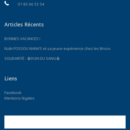
07 83 66 53 54
Articles Récents
BONNES VACANCES !
Nziki FOSSOU NANA’S et sa jeune expérience chez les Bricos
SOLIDARITÉ : 🩸DON DU SANG🩸
Liens
Facebook
Mentions légales
Rechercher :